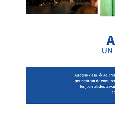
A
UN 
Au cœur de la rédac, c’es
permettront de comprend
les journalistes trav
c