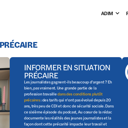
ADIM
 PRÉCAIRE
INFORMER EN SITUATION
PRÉCAIRE
Les journalistes gagnent-ils beaucoup d’argent ? Eh
bien, pas vraiment. Une grande partie de la
profession travaille
dans des conditions plutôt
précaires
: des tarifs qui n’ont pas évolué depuis 20
ans, très peu de CDI et donc de sécurité sociale. Dans
ce sixième épisode du podcast, Au cœur de la rédac
documente les réalités des jeunes journalistes et la
façon dont cette précarité impacte leur travail et