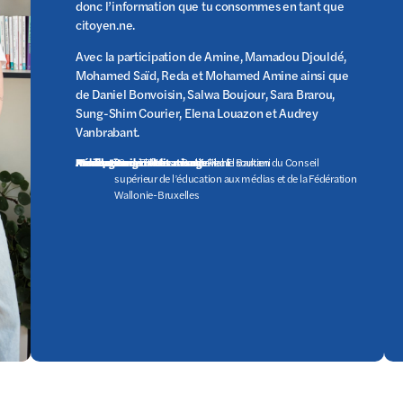
donc l’information que tu consommes en tant que
citoyen.ne
.
Avec la participation de Amine, Mamadou Djouldé,
Mohamed Saïd, Reda et Mohamed Amine ainsi que
de Daniel Bonvoisin, Salwa Boujour, Sara Brarou,
Sung-Shim Courier, Elena Louazon et Audrey
Vanbrabant.
Réalisation:
Assistante de réalisation
Musique originale
Habillage sonore et mixage
Production
Sarra El Massaoudi, avec le soutien du Conseil
Sarra El Massaoudi
Straz
Sarra Riahi
Malika El Barkani
supérieur de l’éducation aux médias et de la Fédération
Wallonie-Bruxelles