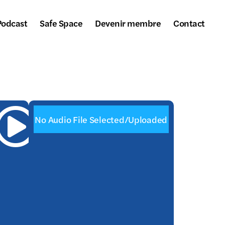
Podcast
Safe Space
Devenir membre
Contact
No Audio File Selected/Uploaded